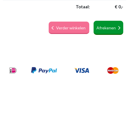
Totaal:
€ 0,-
Verder winkelen
Afrekenen