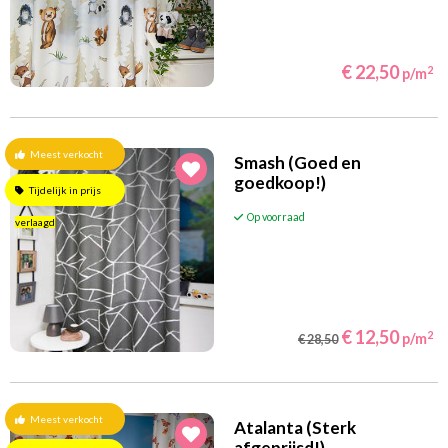
(31)
Maritiem
(22)
Prinsessen
€ 22,50
2
p/m
(13)
Ridders en piraten
(116)
Jungle en safari
(4)
Sport
Meest verkocht
Smash (Goed en
(19)
Sterren en planeten
goedkoop!)
Tijdelijk in prijs
(80)
Transport
Op voorraad
verlaagd
(30)
Wereld en steden
(41)
Boerderijdieren
(46)
Bosdieren
€ 12,50
(20)
2
Huisdieren
p/m
€ 28,50
(14)
Paardengordijnen
(4)
Nijntje
Meest verkocht
Atalanta (Sterk
(62)
Vlinders
afgeprijsd!)