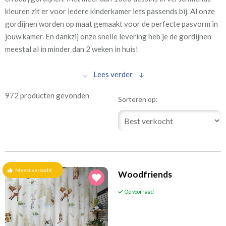
(32)
Hartjes
kleuren zit er voor iedere kinderkamer iets passends bij. Al onze
(45)
Prikkelarme gordijnen
gordijnen worden op maat gemaakt voor de perfecte pasvorm in
(26)
jouw kamer. En dankzij onze snelle levering heb je de gordijnen
Retro
meestal al in minder dan 2 weken in huis!
(24)
Ruitjes
(66)
Sterren
Lees verder
(45)
Stippen
972 producten gevonden
Sorteren op:
(45)
Strepen
Print dessins
(18)
Disney
(53)
Cartoon
(5)
Cowboys en Indianen
Meest verkocht
Woodfriends
(11)
Dino's
Op voorraad
(23)
Educatief
(64)
Fotogordijnen digitaal