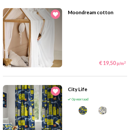
Moondream cotton
€ 19,50
2
p/m
City Life
Op voorraad