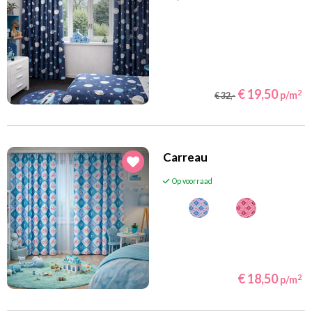
€ 19,50
2
p/m
€ 32,-
Carreau
Op voorraad
€ 18,50
2
p/m