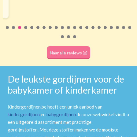
Naar alle reviews
De leukste gordijnen voor de
babykamer of kinderkamer
Kindergordijnen.be heeft een uniek aanbod van
kindergordijnen
en
babygordijnen
.
In onze webwinkel vindt u
een uitgebreid assortiment met prachtige
gordijnstoffen. Met deze stoffen maken we de mooiste