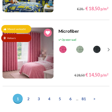
€ 18,50
2
p/m
€ 29,-
Meest verkocht
Microfiber
Velours
Op voorraad
€ 14,50
2
p/m
€ 28,50
1
2
3
4
5
6
...
81
>