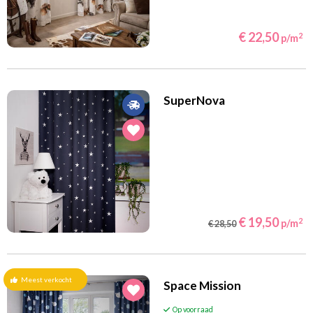
(57)
(105)
Turquoise
Violet/Paars/Lila
(97)
(152)
Wit
Zand
€ 22,50
2
p/m
(43)
Zwart
Filteren
SuperNova
€ 19,50
2
p/m
€ 28,50
Meest verkocht
Space Mission
Op voorraad