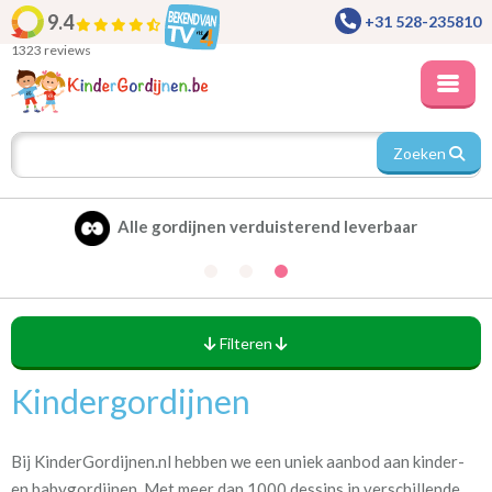
9.4
+31 528-235810
1323 reviews
Zoeken
Alle gordijnen verduisterend leverbaar
Filteren
Kindergordijnen
Patronen en vormen
(172)
Bloem en bladmotieven
Bij KinderGordijnen.nl hebben we een uniek aanbod aan kinder-
(19)
Fantasie
en babygordijnen. Met meer dan 1000 dessins in verschillende