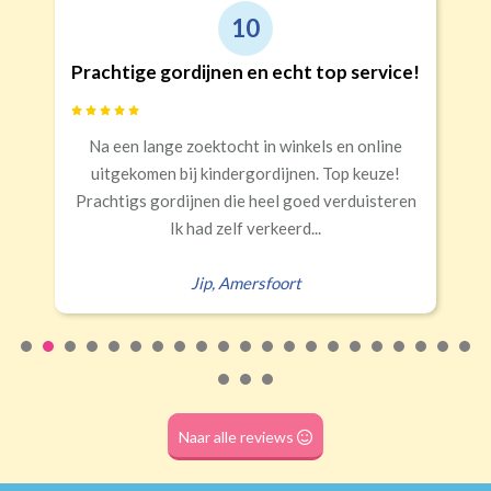
9
!
Goede kwaliteit en service!
Snelle levering, alles netjes aangekomen
n
Erald
,
Zeist
Naar alle reviews