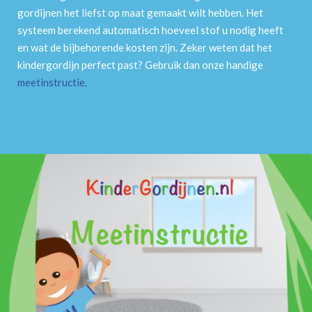
gordijnen het liefst op maat gemaakt wilt hebben. Het
systeem berekend automatisch hoeveel stof u nodig heeft
en wat de bijbehorende kosten zijn. Zeker weten dat het
kindergordijn perfect past? Gebruik dan onze handige
meetinstructie
.