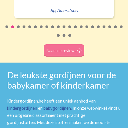
Jip
,
Amersfoort
Naar alle reviews
De leukste gordijnen voor de
babykamer of kinderkamer
Kindergordijnen.be heeft een uniek aanbod van
kindergordijnen
en
babygordijnen
.
In onze webwinkel vindt u
een uitgebreid assortiment met prachtige
gordijnstoffen. Met deze stoffen maken we de mooiste