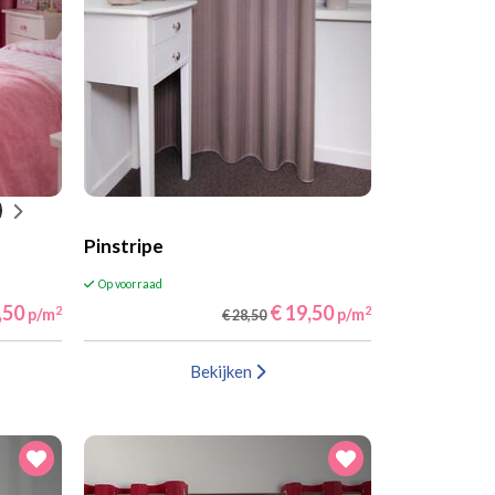
Pinstripe
Op voorraad
,50
€ 19,50
2
2
p/m
p/m
€ 28,50
Bekijken