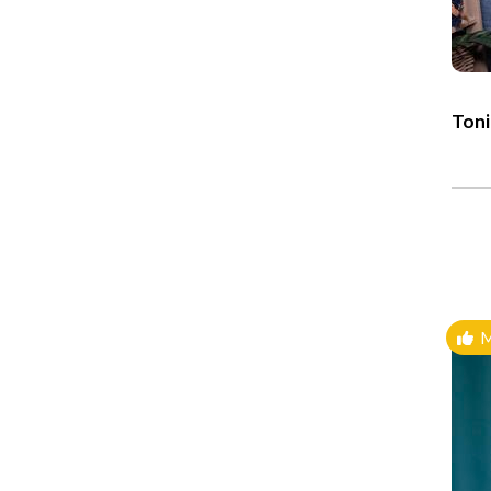
Toni
M