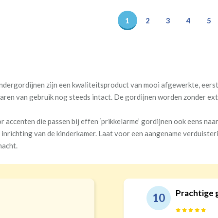
1
2
3
4
5
ndergordijnen zijn een kwaliteitsproduct van mooi afgewerkte, eerste
jaren van gebruik nog steeds intact. De gordijnen worden zonder ex
or accenten die passen bij effen ‘prikkelarme’ gordijnen ook eens na
 inrichting van de kinderkamer. Laat voor een aangename verduisteri
nacht.
echt top service!
Goede kwal
9