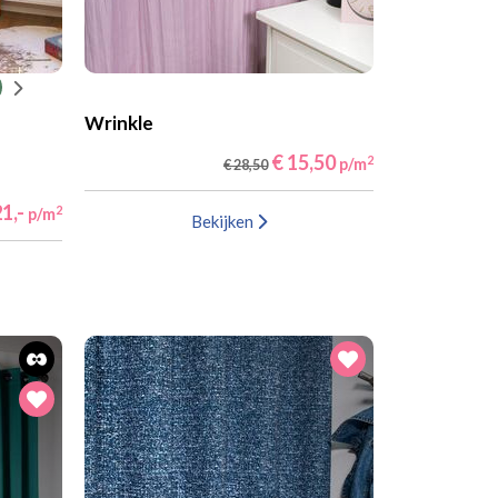
Wrinkle
€ 15,50
2
p/m
€ 28,50
1,-
2
p/m
Bekijken