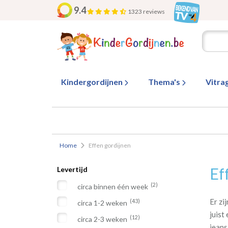
9.4
1323 reviews
Kindergordijnen
Thema's
Vitra
Home
Effen gordijnen
Ef
Levertijd
(2)
circa binnen één week
Er zi
(43)
circa 1-2 weken
juist
(12)
circa 2-3 weken
jeans