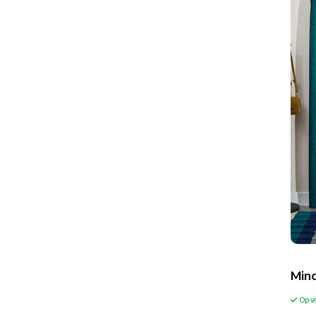
Mino
Op v