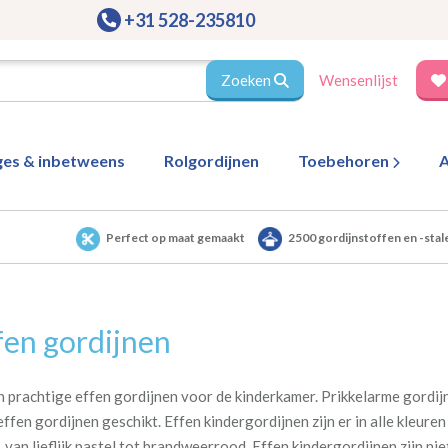
+31 528-235810
Zoeken
Wensenlijst
ges & inbetweens
Rolgordijnen
Toebehoren
A
Perfect op maat gemaakt
2500 gordijnstoffen en -stal
fen gordijnen
jn prachtige effen gordijnen voor de kinderkamer. Prikkelarme gordijn
 effen gordijnen geschikt. Effen kindergordijnen zijn er in alle kleur
, van lieflijk pastel tot brandweerrood.
Effen kindergordijnen zijn nie