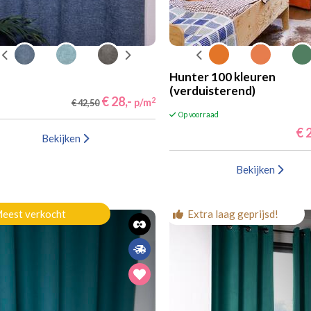
Hunter 100 kleuren
(verduisterend)
€ 28,-
2
p/m
€ 42,50
Op voorraad
€ 2
Bekijken
Bekijken
eest verkocht
Extra laag geprijsd!