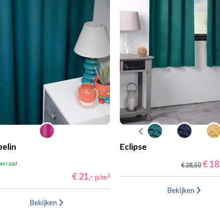
elin
Eclipse
€ 18
oorraad
€ 28,50
€ 21,-
2
p/m
Bekijken
Bekijken