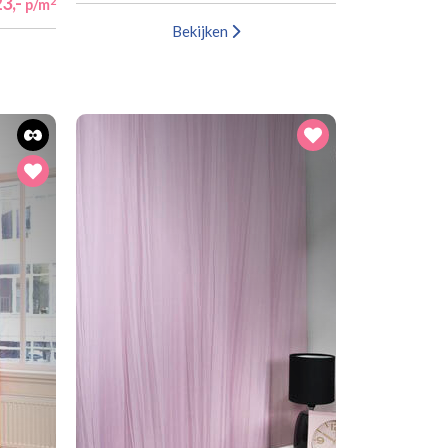
3,-
2
p/m
Bekijken