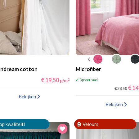
ndream cotton
Microfiber
€ 19,50
2
p/m
Op voorraad
€ 14
€ 28,50
Bekijken
Bekijken
op kwaliteit!
Velours