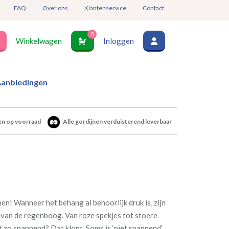
FAQ
Over ons
Klantenservice
Contact
0
Winkelwagen
Inloggen
anbiedingen
en op voorraad
Alle gordijnen verduisterend leverbaar
en! Wanneer het behang al behoorlijk druk is, zijn
en van de regenboog. Van roze spekjes tot stoere
t zo spannend? Dat klopt. Soms is ‘niet spannend’