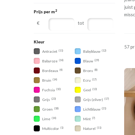
juist
2
Prijs per m
missc
€
tot
Kleur
57 p
(11)
(12)
Antraciet
Babyblauw
(14)
(29)
Babyroze
Blauw
(4)
(8)
Bordeaux
Brons
(14)
(17)
Bruin
Ecru
(10)
(13)
Fuchsia
Geel
(23)
(17)
Grijs
Grijs (zilver)
(18)
(21)
Groen
Lichtblauw
(14)
(7)
Lime
Mint
(1)
(11)
Multicolor
Naturel