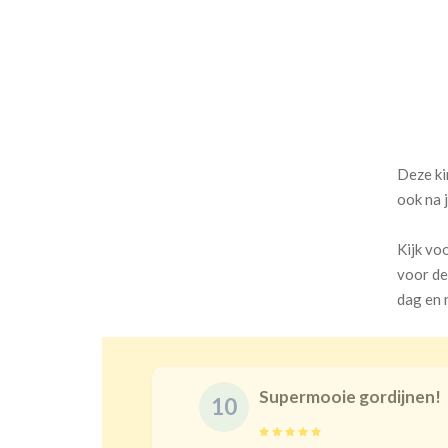
Deze ki
ook na 
Kijk vo
voor de
dag en 
Prachtige gordijnen en 
10