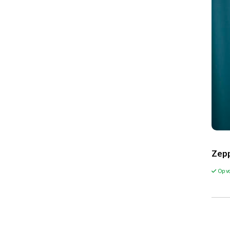
Zepp
Op v