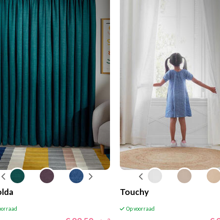
lda
Touchy
oorraad
Op voorraad