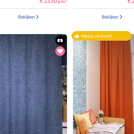
€ 23,50
€ 2
2
p/m
Bekijken
Bekijken
Meest verkocht