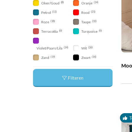
(8)
(14)
Oker/Goud
Oranje
(11)
(21)
Petrol
Rood
(18)
(10)
Roze
Taupe
(6)
(6)
Terracotta
Turquoise
(14)
(26)
Violet/Paars/Lila
Wit
(19)
(14)
Zand
Zwart
Moo
Filteren
T