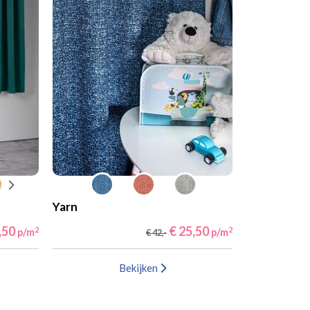
Yarn
,50
€ 25,50
2
2
p/m
p/m
€ 42,-
Bekijken