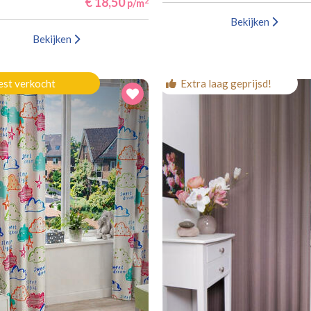
€ 18,50
2
p/m
Bekijken
Bekijken
st verkocht
Extra laag geprijsd!