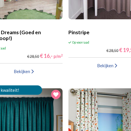
 Dreams (Goed en
Pinstripe
oop!)
Op voorraad
raad
€ 19
€ 28,50
€ 16,-
2
p/m
€ 28,50
Bekijken
Bekijken
 kwaliteit!