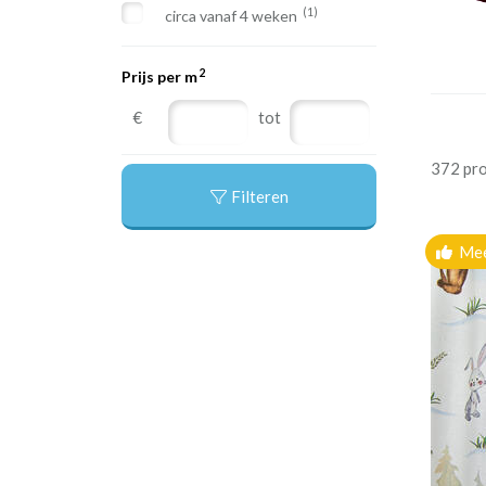
(1)
circa vanaf 4 weken
2
Prijs per m
€
tot
372 pr
Filteren
Mee