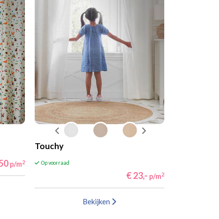
Touchy
,50
2
p/m
Op voorraad
€ 23,-
2
p/m
Bekijken