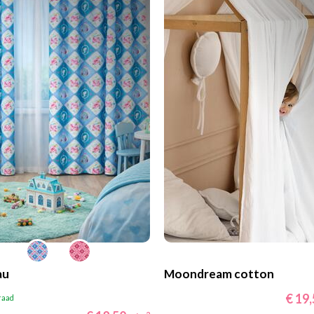
au
Moondream cotton
€ 19
raad