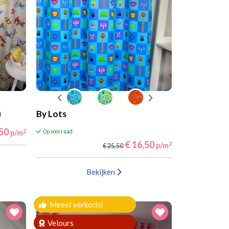
)
By Lots
,50
2
p/m
Op voorraad
€ 16,50
2
p/m
€ 25,50
Bekijken
Meest verkocht
Velours