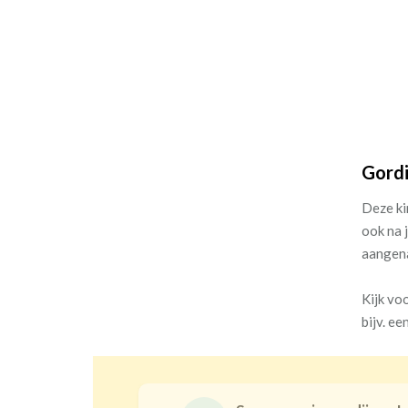
Gordi
Deze ki
ook na 
aangena
Kijk vo
bijv. e