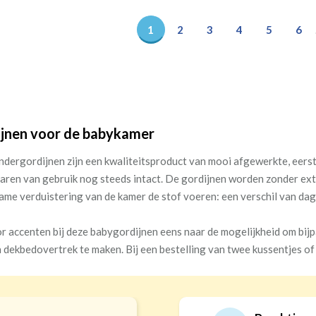
1
2
3
4
5
6
jnen voor de babykamer
ndergordijnen zijn een kwaliteitsproduct van mooi afgewerkte, eerste
jaren van gebruik nog steeds intact. De gordijnen worden zonder ex
me verduistering van de kamer de stof voeren: een verschil van dag
or accenten bij deze babygordijnen eens naar de mogelijkheid om bijp
en dekbedovertrek te maken. Bij een bestelling van twee kussentjes o