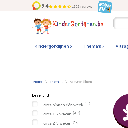
9.4
1323 reviews
Kindergordijnen
Thema's
Vitra
Home
Thema's
Babygordijnen
Levertijd
(14)
circa binnen één week
(304)
circa 1-2 weken
(52)
circa 2-3 weken