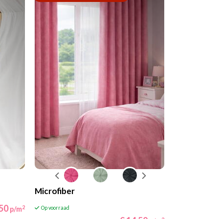
Microfiber
,50
2
p/m
Op voorraad