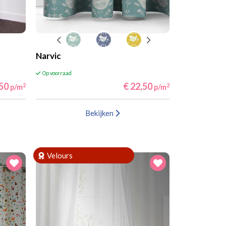
Narvic
Op voorraad
,50
€ 22,50
2
2
p/m
p/m
Bekijken
Velours