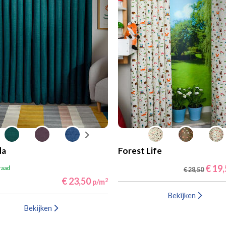
da
Forest Life
€ 19
raad
€ 28,50
€ 23,50
2
p/m
Bekijken
Bekijken