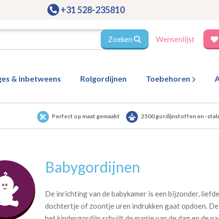
+31 528-235810
Zoeken
Wensenlijst
ges & inbetweens
Rolgordijnen
Toebehoren
A
Perfect op maat gemaakt
2500 gordijnstoffen en -stal
Babygordijnen
De inrichting van de babykamer is een bijzonder, lief
dochtertje of zoontje uren indrukken gaat opdoen. De 
het kindergordijn schuilt de magie van de dag en de nac