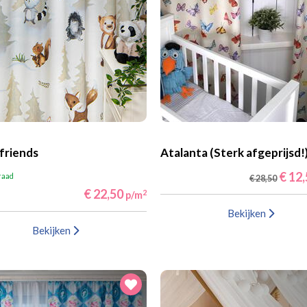
riends
Atalanta (Sterk afgeprijsd!
€ 12
raad
€ 28,50
€ 22,50
2
p/m
Bekijken
Bekijken