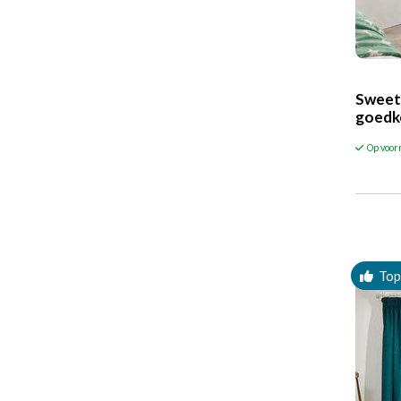
Sweet
goedk
Op voor
Top