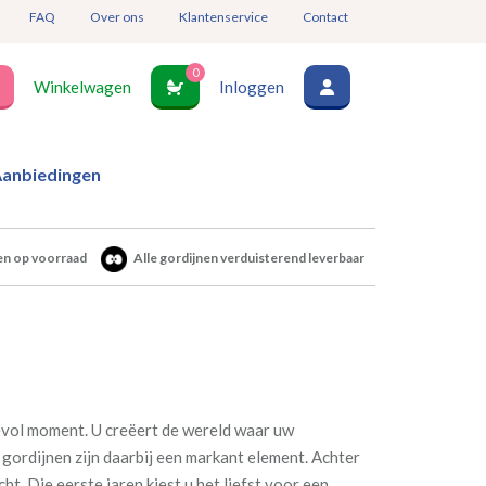
FAQ
Over ons
Klantenservice
Contact
0
Winkelwagen
Inloggen
anbiedingen
en op voorraad
Alle gordijnen verduisterend leverbaar
devol moment. U creëert de wereld waar uw
gordijnen zijn daarbij een markant element. Achter
ht. Die eerste jaren kiest u het liefst voor een