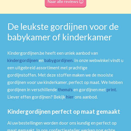
Naar alle reviews
De leukste gordijnen voor de
babykamer of kinderkamer
Kindergordijnen.be heeft een uniek aanbod van
kindergordijnen
en
babygordijnen
.
In onze webwinkel vindt u
een uitgebreid assortiment met prachtige
gordijnstoffen. Met deze stoffen maken we de mooiste
gordijnen voor uw kinderkamer, perfect op maat. We hebben
gordijnen in verschillende
thema's
en gordijnen met
print
.
Liever effen gordijnen? Bekijk
hier
ons aanbod.
Kindergordijnen perfect op maat gemaakt
Al uw bestellingen worden door ons kundig en perfect op
maat gemaakt. In ons confectieatelier werken nog echte