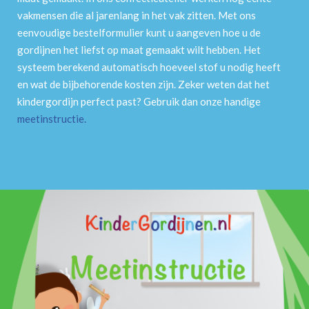
vakmensen die al jarenlang in het vak zitten. Met ons
eenvoudige bestelformulier kunt u aangeven hoe u de
gordijnen het liefst op maat gemaakt wilt hebben. Het
systeem berekend automatisch hoeveel stof u nodig heeft
en wat de bijbehorende kosten zijn. Zeker weten dat het
kindergordijn perfect past? Gebruik dan onze handige
meetinstructie
.