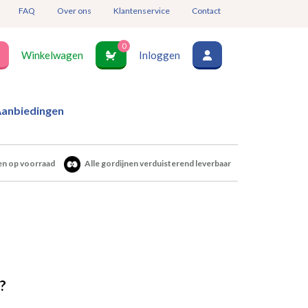
FAQ
Over ons
Klantenservice
Contact
0
Winkelwagen
Inloggen
anbiedingen
en op voorraad
Alle gordijnen verduisterend leverbaar
?