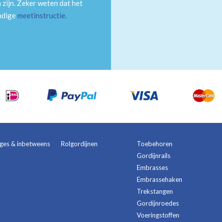
 zijn. Zeker weten dat het
andige
meetinstructie
.
ages & inbetweens
Rolgordijnen
Toebehoren
Gordijnrails
Embrasses
Embrassehaken
Trekstangen
Gordijnroedes
Voeringstoffen