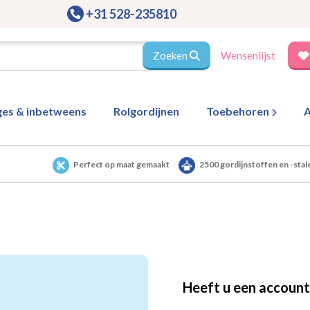
+31 528-235810
Zoeken
Wensenlijst
ges & inbetweens
Rolgordijnen
Toebehoren
A
Perfect op maat gemaakt
2500 gordijnstoffen en -stal
Heeft u een account