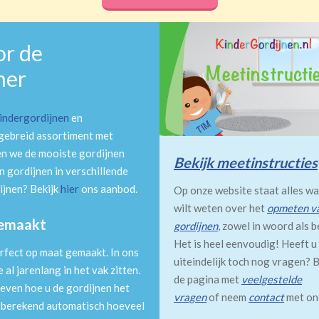
or de
mer
indergordijnen
en
tgebreid assortiment met
en we de mooiste gordijnen
Bekijk meetinstructies
 gordijnen in verschillende
ijnen? Bekijk
hier
ons aanbod.
Op onze website staat alles wa
wilt weten over het
opmeten v
gemaakt
gordijnen
, zowel in woord als b
Het is heel eenvoudig! Heeft u
rfect op maat gemaakt. In ons
uiteindelijk toch nog vragen? B
al jarenlang in het vak zitten.
de pagina met
veelgestelde
even hoe u de gordijnen het
vragen
of neem
contact
met on
m berekend automatisch hoeveel