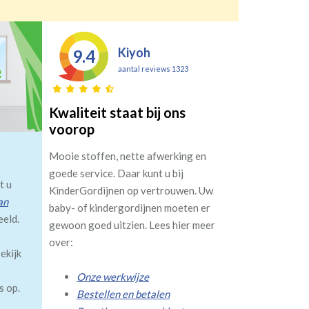
Kiyoh
9.4
aantal reviews 1323
Kwaliteit staat bij ons
voorop
Mooie stoffen, nette afwerking en
goede service. Daar kunt u bij
t u
KinderGordijnen op vertrouwen. Uw
an
baby- of kindergordijnen moeten er
eeld.
gewoon goed uitzien. Lees hier meer
over:
ekijk
Onze werkwijze
s op.
Bestellen en betalen