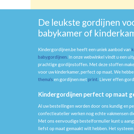
De leukste gordijnen vo
babykamer of kinderka
Kindergordijnen.be heeft een uniek aanbod van
k
babygordijnen
.
In onze webwinkel vindt u een ui
prachtige gordijnstoffen. Met deze stoffen mak
voor uw kinderkamer, perfect op maat. We hebben
thema's
en gordijnen met
print
.
Liever effen gord
Kindergordijnen perfect op maat 
Al uw bestellingen worden door ons kundig en pe
confectieatelier werken nog echte vakmensen die 
Met ons eenvoudige bestelformulier kunt u aang
liefst op maat gemaakt wilt hebben. Het systee