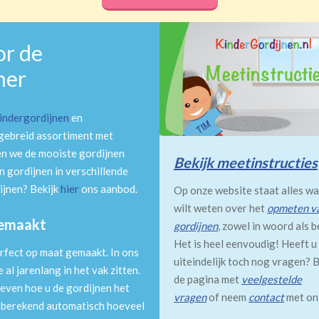
or de
mer
indergordijnen
en
tgebreid assortiment met
en we de mooiste gordijnen
Bekijk meetinstructies
 gordijnen in verschillende
ijnen? Bekijk
hier
ons aanbod.
Op onze website staat alles wa
wilt weten over het
opmeten v
gemaakt
gordijnen
, zowel in woord als b
Het is heel eenvoudig! Heeft u
rfect op maat gemaakt. In ons
uiteindelijk toch nog vragen? B
al jarenlang in het vak zitten.
de pagina met
veelgestelde
even hoe u de gordijnen het
vragen
of neem
contact
met on
m berekend automatisch hoeveel