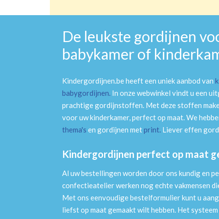
De leukste gordijnen vo
babykamer of kinderka
Kindergordijnen.be heeft een uniek aanbod van
k
babygordijnen
.
In onze webwinkel vindt u een ui
prachtige gordijnstoffen. Met deze stoffen mak
voor uw kinderkamer, perfect op maat. We hebben
thema's
en gordijnen met
print
.
Liever effen gord
Kindergordijnen perfect op maat 
Al uw bestellingen worden door ons kundig en pe
confectieatelier werken nog echte vakmensen die 
Met ons eenvoudige bestelformulier kunt u aang
liefst op maat gemaakt wilt hebben. Het systee