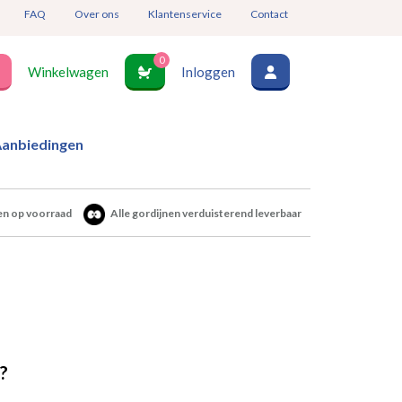
FAQ
Over ons
Klantenservice
Contact
0
Winkelwagen
Inloggen
anbiedingen
en op voorraad
Alle gordijnen verduisterend leverbaar
?