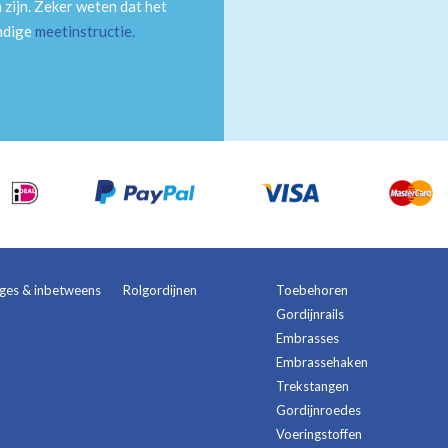
 zijn. Zeker weten dat het
andige
meetinstructie
.
ages & inbetweens
Rolgordijnen
Toebehoren
Gordijnrails
Embrasses
Embrassehaken
Trekstangen
Gordijnroedes
Voeringstoffen