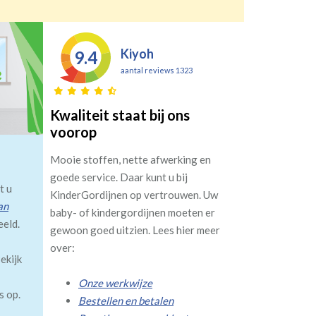
Kiyoh
9.4
aantal reviews 1323
Kwaliteit staat bij ons
voorop
Mooie stoffen, nette afwerking en
goede service. Daar kunt u bij
t u
KinderGordijnen op vertrouwen. Uw
an
baby- of kindergordijnen moeten er
eeld.
gewoon goed uitzien. Lees hier meer
over:
ekijk
Onze werkwijze
s op.
Bestellen en betalen