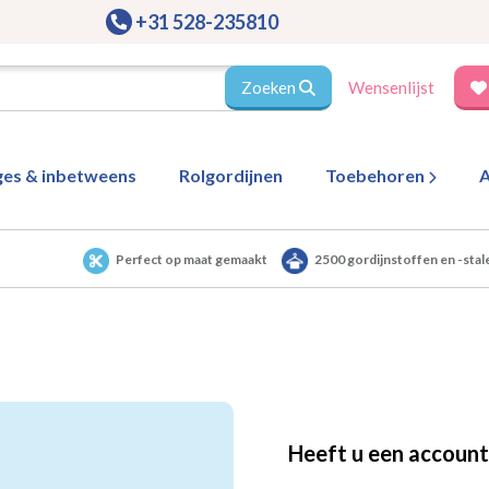
+31 528-235810
Zoeken
Wensenlijst
ges & inbetweens
Rolgordijnen
Toebehoren
A
Perfect op maat gemaakt
2500 gordijnstoffen en -stal
Heeft u een account