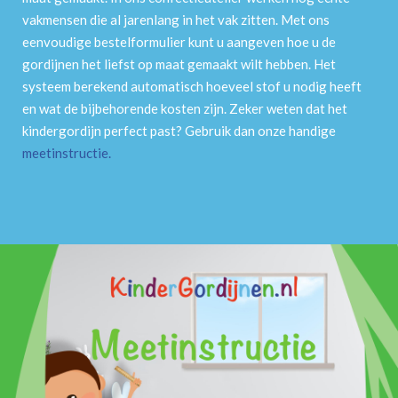
vakmensen die al jarenlang in het vak zitten. Met ons
eenvoudige bestelformulier kunt u aangeven hoe u de
gordijnen het liefst op maat gemaakt wilt hebben. Het
systeem berekend automatisch hoeveel stof u nodig heeft
en wat de bijbehorende kosten zijn. Zeker weten dat het
kindergordijn perfect past? Gebruik dan onze handige
meetinstructie
.