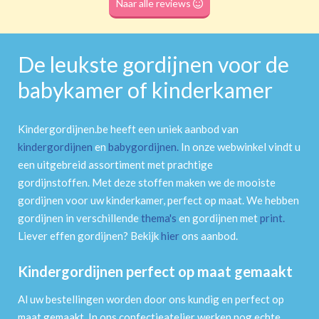
Naar alle reviews
De leukste gordijnen voor de
babykamer of kinderkamer
Kindergordijnen.be heeft een uniek aanbod van
kindergordijnen
en
babygordijnen
.
In onze webwinkel vindt u
een uitgebreid assortiment met prachtige
gordijnstoffen. Met deze stoffen maken we de mooiste
gordijnen voor uw kinderkamer, perfect op maat. We hebben
gordijnen in verschillende
thema's
en gordijnen met
print
.
Liever effen gordijnen? Bekijk
hier
ons aanbod.
Kindergordijnen perfect op maat gemaakt
Al uw bestellingen worden door ons kundig en perfect op
maat gemaakt. In ons confectieatelier werken nog echte