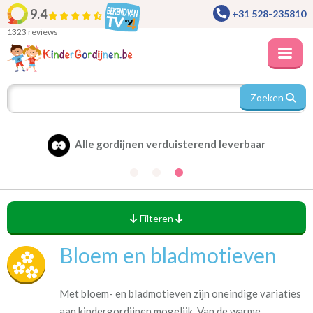
9.4
+31 528-235810
1323 reviews
Zoeken
Alle gordijnen verduisterend leverbaar
Filteren
Bloem en bladmotieven
Met bloem- en bladmotieven zijn oneindige variaties
aan kindergordijnen mogelijk. Van de warme