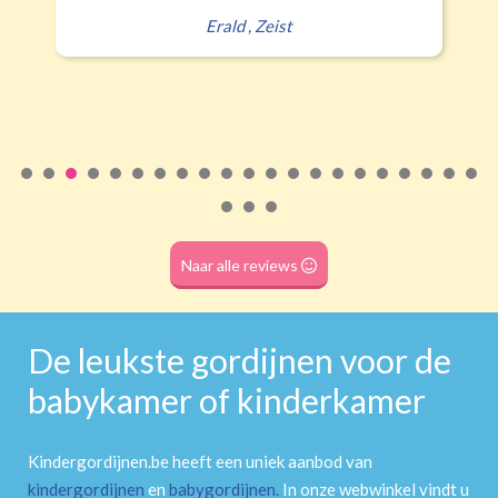
Erald
,
Zeist
Naar alle reviews
De leukste gordijnen voor de
babykamer of kinderkamer
Kindergordijnen.be heeft een uniek aanbod van
kindergordijnen
en
babygordijnen
.
In onze webwinkel vindt u