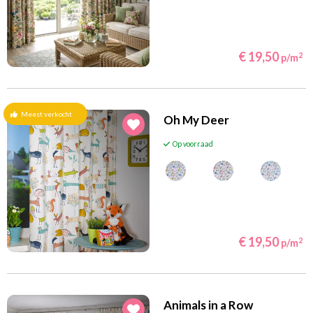
€ 19,50
2
p/m
Meest verkocht
Oh My Deer
Op voorraad
€ 19,50
2
p/m
Animals in a Row