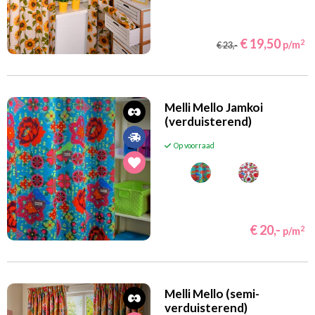
€ 19,50
2
p/m
€ 23,-
Melli Mello Jamkoi
(verduisterend)
Op voorraad
€ 20,-
2
p/m
Melli Mello (semi-
verduisterend)