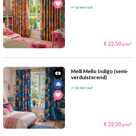
Op voorraad
€ 22,50
2
p/m
Melli Mello Indigo (semi-
verduisterend)
Op voorraad
€ 22,50
2
p/m