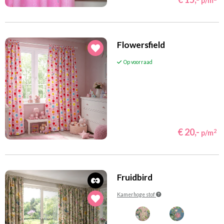
p/m
Flowersfield
Op voorraad
€ 20,-
2
p/m
Fruidbird
Kamerhoge stof