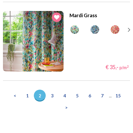
Mardi Grass
€ 35,-
2
p/m
<
1
2
3
4
5
6
7
...
15
>