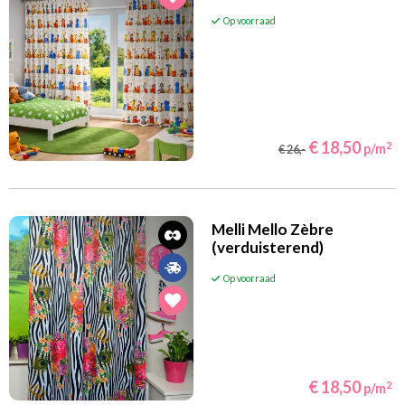
Op voorraad
€ 18,50
2
p/m
€ 26,-
Melli Mello Zèbre
(verduisterend)
Op voorraad
€ 18,50
2
p/m