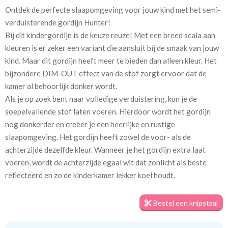
Ontdek de perfecte slaapomgeving voor jouw kind met het semi-
Artikelnummer
Va_Hunter 1095 Black
verduisterende gordijn Hunter!
Bij dit kindergordijn is de keuze reuze! Met een breed scala aan
Stofbreedte:
140 cm
kleuren is er zeker een variant die aansluit bij de smaak van jouw
kind. Maar dit gordijn heeft meer te bieden dan alleen kleur. Het
Meestal eerder, maar houd
circa 2-3 weken
bijzondere DIM-OUT effect van de stof zorgt ervoor dat de
rekening met
kamer al behoorlijk donker wordt.
Als je op zoek bent naar volledige verduistering, kun je de
Materiaal:
100% polyester
soepelvallende stof laten voeren. Hierdoor wordt het gordijn
nog donkerder en creëer je een heerlijke en rustige
slaapomgeving. Het gordijn heeft zowel de voor- als de
achterzijde dezelfde kleur. Wanneer je het gordijn extra laat
voeren, wordt de achterzijde egaal wit dat zonlicht als beste
Voor een optimale verduistering geven we je graag een tip. Meet
reflecteerd en zo de kinderkamer lekker koel houdt.
het gordijn royaal in de breedte op, zodat er geen lichtkieren
ontstaan. Daarnaast zorgt het plaatsen van een rail aan het
Bestel een knipstaal
plafond en het gordijn tot aan de vloer voor de minste
kiervorming. Zo kun je echt genieten van een goede nachtrust