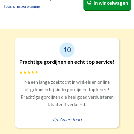
In winkelwagen
voor welke kamer is bestemd. Wij vermelden dat dan op
Toon prijsberekening
de verpakking
(niet verplicht, maar wel handig)
.
Recht
Geen
€24,95 per stuk
Roede
Roede met ringen
(lussen)
(incl. verstelbare gordijnhaken)
Kwart verduisterend
Geen extra verduistering
Triplooi
10
(geschikt voor vitrage)
Prachtige gordijnen en echt top service!
Banaanvormig
Na een lange zoektocht in winkels en online
€34,95 per stuk
uitgekomen bij kindergordijnen. Top keuze!
Rails
Roede
Half verduisterend
Volledige verduisterend
Prachtigs gordijnen die heel goed verduisteren
(wave plooi)
(tunnel)
Ik had zelf verkeerd...
Jip
,
Amersfoort