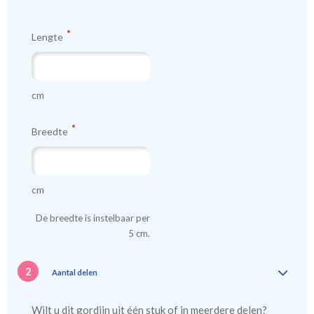
Lengte
cm
Breedte
cm
De breedte is instelbaar per
5 cm.
2
Aantal delen
Wilt u dit gordijn uit één stuk of in meerdere delen?