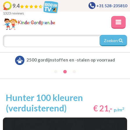
9.4
+31 528-235810
1323 reviews
Zoeken
ad
Alle gordijnen verduisterend leverbaar
Hunter 100 kleuren
(verduisterend)
€ 21,-
2
p/m