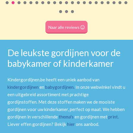
Roede
(dubbele tunnel)
Naar alle reviews
De leukste gordijnen voor de
babykamer of kinderkamer
Kindergordijnen.be heeft een uniek aanbod van
kindergordijnen
en
babygordijnen
.
In onze webwinkel vindt u
een uitgebreid assortiment met prachtige
gordijnstoffen. Met deze stoffen maken we de mooiste
gordijnen voor uw kinderkamer, perfect op maat. We hebben
gordijnen in verschillende
thema's
en gordijnen met
print
.
Liever effen gordijnen? Bekijk
hier
ons aanbod.