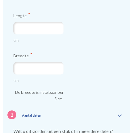
Lengte
cm
Breedte
cm
De breedte is instelbaar per
5 cm.
2
Aantal delen
Wilt u dit gordijn uit één stuk of in meerdere delen?