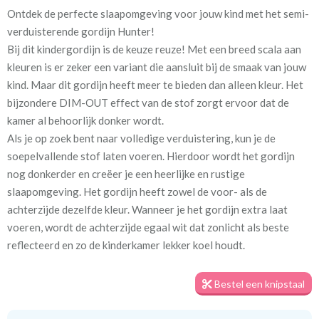
Ontdek de perfecte slaapomgeving voor jouw kind met het semi-
Artikelnummer
Va_Hunter 1049 Sweet
verduisterende gordijn Hunter!
Bij dit kindergordijn is de keuze reuze! Met een breed scala aan
Stofbreedte:
140 cm
kleuren is er zeker een variant die aansluit bij de smaak van jouw
kind. Maar dit gordijn heeft meer te bieden dan alleen kleur. Het
Meestal eerder, maar houd
circa 2-3 weken
bijzondere DIM-OUT effect van de stof zorgt ervoor dat de
rekening met
kamer al behoorlijk donker wordt.
Als je op zoek bent naar volledige verduistering, kun je de
Materiaal:
100% polyester
soepelvallende stof laten voeren. Hierdoor wordt het gordijn
nog donkerder en creëer je een heerlijke en rustige
slaapomgeving. Het gordijn heeft zowel de voor- als de
achterzijde dezelfde kleur. Wanneer je het gordijn extra laat
voeren, wordt de achterzijde egaal wit dat zonlicht als beste
Voor een optimale verduistering geven we je graag een tip. Meet
reflecteerd en zo de kinderkamer lekker koel houdt.
het gordijn royaal in de breedte op, zodat er geen lichtkieren
ontstaan. Daarnaast zorgt het plaatsen van een rail aan het
Bestel een knipstaal
plafond en het gordijn tot aan de vloer voor de minste
kiervorming. Zo kun je echt genieten van een goede nachtrust