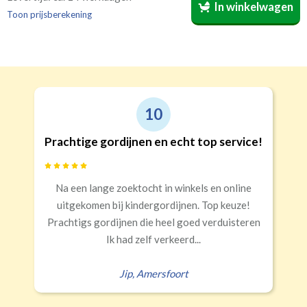
In winkelwagen
voor welke kamer is bestemd. Wij vermelden dat dan op
Toon prijsberekening
de verpakking
(niet verplicht, maar wel handig)
.
Recht
Geen
€24,95 per stuk
Roede
Roede met ringen
(lussen)
(incl. verstelbare gordijnhaken)
Kwart verduisterend
Geen extra verduistering
Triplooi
10
(geschikt voor vitrage)
Prachtige gordijnen en echt top service!
Banaanvormig
Na een lange zoektocht in winkels en online
€34,95 per stuk
uitgekomen bij kindergordijnen. Top keuze!
Rails
Roede
Half verduisterend
Volledige verduisterend
Prachtigs gordijnen die heel goed verduisteren
(wave plooi)
(tunnel)
Ik had zelf verkeerd...
Jip
,
Amersfoort