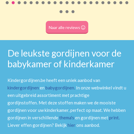
Roede
(dubbele tunnel)
Naar alle reviews
De leukste gordijnen voor de
babykamer of kinderkamer
Kindergordijnen.be heeft een uniek aanbod van
kindergordijnen
en
babygordijnen
.
In onze webwinkel vindt u
een uitgebreid assortiment met prachtige
gordijnstoffen. Met deze stoffen maken we de mooiste
gordijnen voor uw kinderkamer, perfect op maat. We hebben
gordijnen in verschillende
thema's
en gordijnen met
print
.
Liever effen gordijnen? Bekijk
hier
ons aanbod.