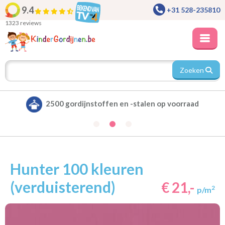
9.4
+31 528-235810
1323 reviews
Zoeken
stalen op voorraad
Alle gordijnen verduister
Hunter 100 kleuren
(verduisterend)
€ 21,-
2
p/m